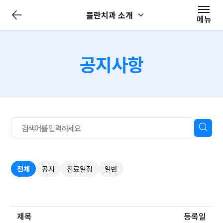
전
플란치과 소개
체
메뉴
메
뉴
닫
기
공지사항
전체
공지
진료일정
일반
제목
등록일