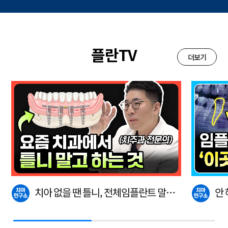
플란TV
더보기
치아 없을 땐 틀니, 전체임플란트 말고
안
이…
다.