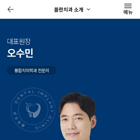
전
플란치과 소개
체
메뉴
메
뉴
닫
기
대표원장
오수민
통합치의학과 전문의