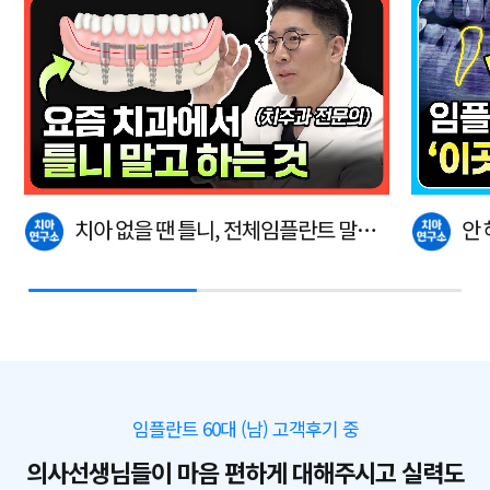
치아 없을 땐 틀니, 전체임플란트 말고
안
이…
다.
임플란트 60대 (남) 고객후기 중
의사선생님들이 마음 편하게 대해주시고 실력도