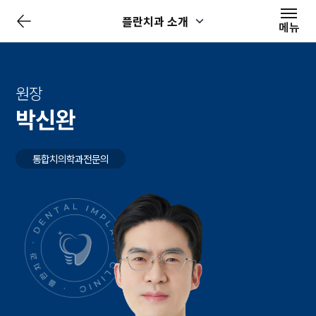
전
플란치과 소개
체
메뉴
메
뉴
닫
기
원장
박신완
통합치의학과전문의