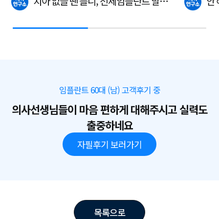
치아 없을 땐 틀니, 전체임플란트 말고
안
이…
다.
임플란트 60대 (남) 고객후기 중
의사선생님들이 마음 편하게 대해주시고 실력도
출중하네요
자필후기 보러가기
목록으로