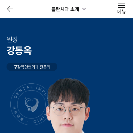
전
플란치과 소개
체
메뉴
메
뉴
닫
기
원장
강동옥
구강악안면외과 전문의