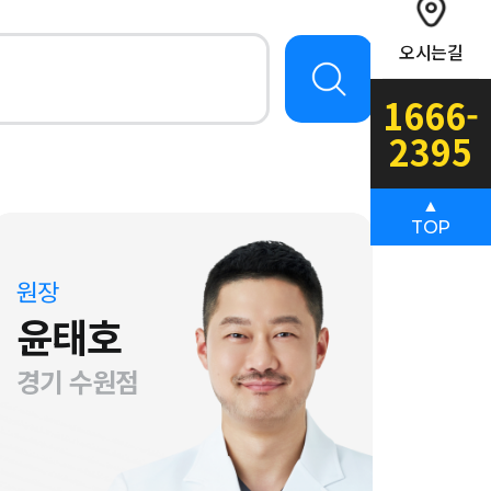
오시는길
1666-
2395
▲
TOP
원장
윤태호
경기 수원점