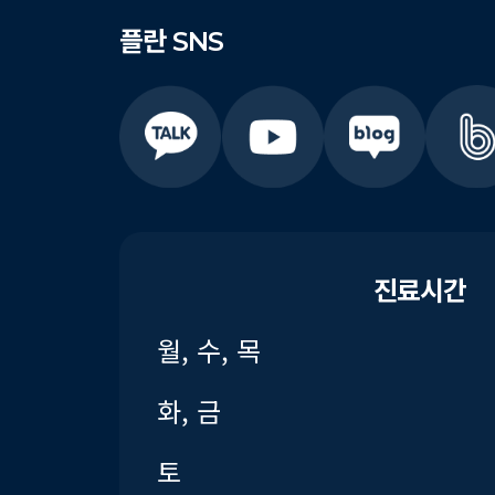
플란
SNS
진료시간
월, 수, 목
화, 금
토