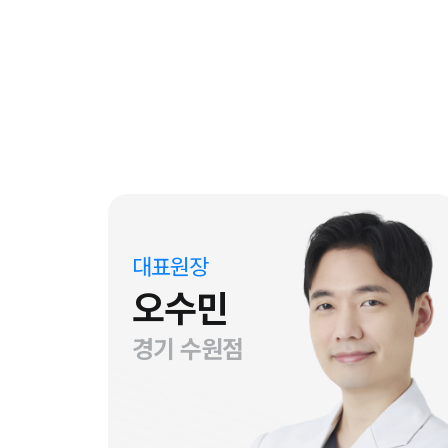
대표원장
오수민
경기 수원점