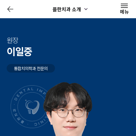
전
플란치과 소개
체
메뉴
메
뉴
닫
기
원장
이일중
통합치의학과 전문의