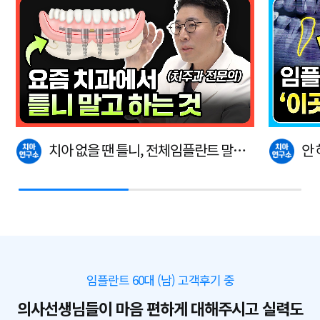
치아 없을 땐 틀니, 전체임플란트 말고
안
이…
다.
임플란트 60대 (남) 고객후기 중
의사선생님들이 마음 편하게 대해주시고 실력도