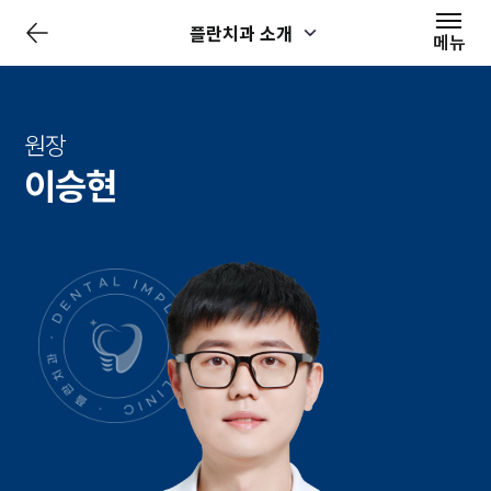
전
플란치과 소개
체
메뉴
메
뉴
닫
기
원장
이승현